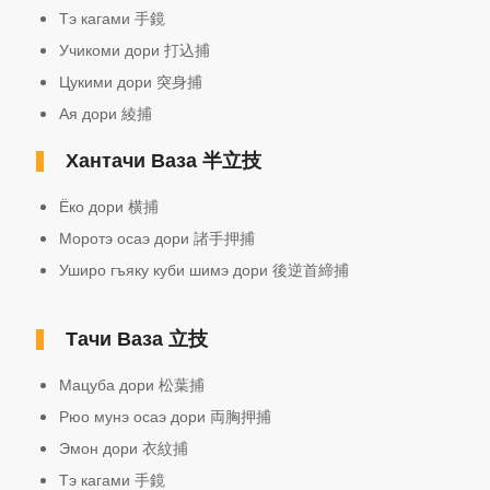
Тэ кагами 手鏡
Учикоми дори 打込捕
Цукими дори 突身捕
Ая дори 綾捕
Хантачи Ваза
半立技
Ёко дори 横捕
Моротэ осаэ дори 諸手押捕
Уширо гъяку куби шимэ дори 後逆首締捕
Тачи Ваза
立技
Мацуба дори 松葉捕
Рюо мунэ осаэ дори 両胸押捕
Эмон дори 衣紋捕
Тэ кагами 手鏡