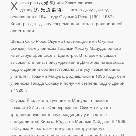
Х
акко рю (
八
光
流
) или Хакко-рю дзю-
дзюцу (
八
光
流
柔
術
) — школа джиу джитсу,
основанная в 1941 году Окуямой Рюхо (1901-1987).
Хакко-рю дзю-дзюцу современная школа традиционной
ориентации.
Шодай Сокэ Рюхо Окуяма (настоящее имя Окуяма
Ёсидзи) был учеником Тошими Хосаку Мацуда, одного
из инструкторов школы Дайто-рю. В то время, самая
высокая степень, присуждаемая в Дайто-рю называлась
Кёдзю Дайри и соответствовала статусу «заменяющий
учителя». Тошими Мацуда, родившийся в 1895 году, был
учеником Такэда Сокаку и получил степень Кёдзю Дайри
в 1928 г.
Окуяма Ёсидзи стал учеником Мацуда Тошими в
возрасте 27-и лет. Одновременно Окуяма изучает
традиционную восточную медицину у известных
специалистов: Хирата Рёдзан и Минами Хайдзан. В 1936
г. Окуяма Рюхо также получает инструкторскую
лицензию Ккёдзю Дайри на право обучения Дайто-рю. В