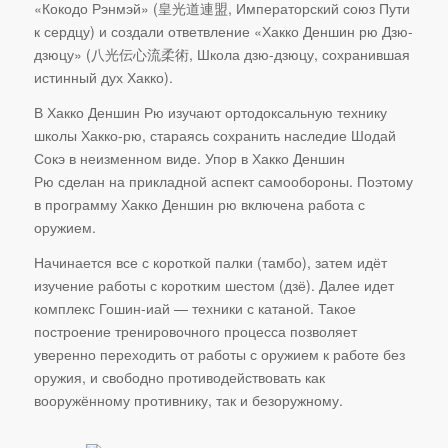
«Кокодо Рэнмэй» (皇光道連盟, Императорский союз Пути
к сердцу) и создали ответвление «Хакко Деншин рю Дзю-
дзюцу» (八光伝心流柔術, Школа дзю-дзюцу, сохранившая
истинный дух Хакко).
В Хакко Деншин Рю изучают ортодоксальную технику
школы Хакко-рю, стараясь сохранить наследие Шодай
Сокэ в неизменном виде. Упор в Хакко Деншин
Рю сделан на прикладной аспект самообороны. Поэтому
в программу Хакко Деншин рю включена работа с
оружием.
Начинается все с короткой палки (тамбо), затем идёт
изучение работы с коротким шестом (дзё). Далее идет
комплекс Гошин-иай — техники с катаной. Такое
построение тренировочного процесса позволяет
уверенно переходить от работы с оружием к работе без
оружия, и свободно противодействовать как
вооружённому противнику, так и безоружному.