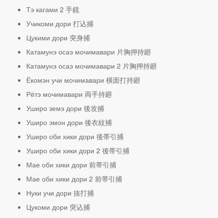
Тэ кагами 2 手鏡
Учикоми дори 打込捕
Цукими дори 突身捕
Катамунэ осаэ мочимавари 片胸押持廻
Катамунэ осаэ мочимавари 2 片胸押持廻
Ёкомэн учи мочимавари 橫面打持廻
Рётэ мочимавари 両手持廻
Уширо земэ дори 後攻捕
Уширо эмон дори 後衣紋捕
Уширо оби хики дори 後帯引捕
Уширо оби хики дори 2 後帯引捕
Мае оби хики дори 前帯引捕
Мае оби хики дори 2 前帯引捕
Нуки учи дори 抜打捕
Цукоми дори 突込捕