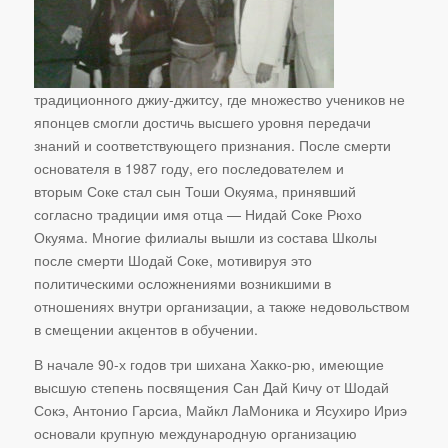
традиционного джиу-джитсу, где множество учеников не
японцев смогли достичь высшего уровня передачи
знаний и соответствующего признания. После смерти
основателя в 1987 году, его последователем и
вторым Соке стал сын Тоши Окуяма, принявший
согласно традиции имя отца — Нидай Соке Рюхо
Окуяма. Многие филиалы вышли из состава Школы
после смерти Шодай Соке, мотивируя это
политическими осложнениями возникшими в
отношениях внутри организации, а также недовольством
в смещении акцентов в обучении.
В начале 90-х годов три шихана Хакко-рю, имеющие
высшую степень посвящения Сан Дай Кичу от Шодай
Сокэ, Антонио Гарсиа, Майкл ЛаМоника и Ясухиро Ириэ
основали крупную международную организацию