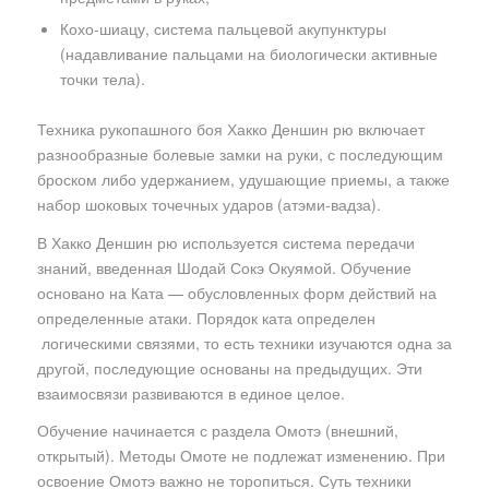
Кохо-шиацу, система пальцевой акупунктуры
(надавливание пальцами на биологически активные
точки тела).
Техника рукопашного боя Хакко Деншин рю включает
разнообразные болевые замки на руки, с последующим
броском либо удержанием, удушающие приемы, а также
набор шоковых точечных ударов (атэми-вадза).
В Хакко Деншин рю используется система передачи
знаний, введенная Шодай Сокэ Окуямой. Обучение
основано на Ката — обусловленных форм действий на
определенные атаки. Порядок ката определен
логическими связями, то есть техники изучаются одна за
другой, последующие основаны на предыдущих. Эти
взаимосвязи развиваются в единое целое.
Обучение начинается с раздела Омотэ (внешний,
открытый). Методы Омоте не подлежат изменению. При
освоение Омотэ важно не торопиться. Суть техники