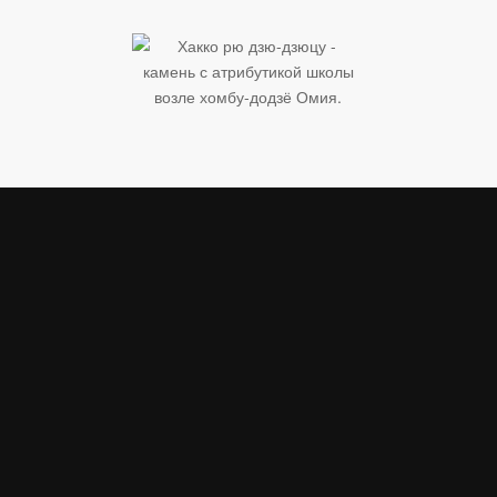
Название школы «Хакко-рю» переводится как «Школа
восьми лучей». Название основано на философской
интерпретации представлений о цветовом спектре в
японской традиции. Световой поток делится на девять
цветовых полос. Восьмая полоса (луч) —
ультрафиолетовая. Эта полоса не видима для
человеческого глаза, но ответственна за появление
солнечных ожогов. «Тайный смысл» названия — даже от
незначительных, незаметных усилий может исходить
удивительная сила. Никто не замечает их влияния на
организм до тех пор, пока не будет нанесен ущерб.