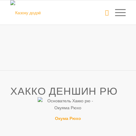
ХАККО ДЕНШИН РЮ
Окума Рюхо