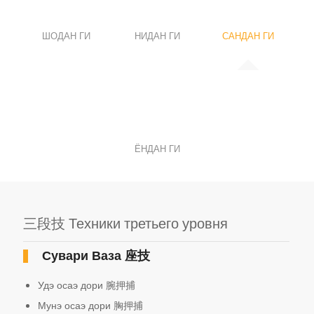
ШОДАН ГИ
НИДАН ГИ
САНДАН ГИ
ЁНДАН ГИ
三段技 Техники третьего уровня
Сувари Ваза
座技
Удэ осаэ дори 腕押捕
Мунэ осаэ дори 胸押捕