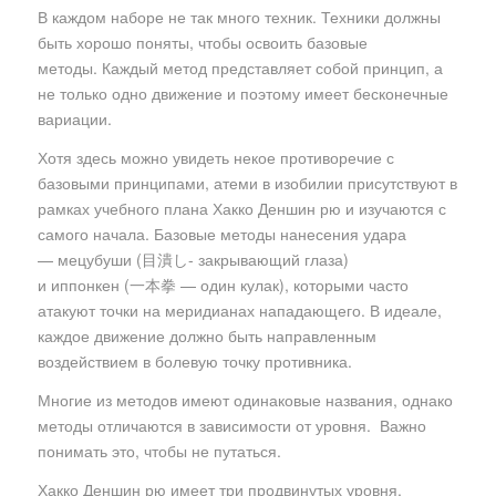
В каждом наборе не так много техник. Техники должны
быть хорошо поняты, чтобы освоить базовые
методы. Каждый метод представляет собой принцип, а
не только одно движение и поэтому имеет бесконечные
вариации.
Хотя здесь можно увидеть некое противоречие с
базовыми принципами, атеми в изобилии присутствуют в
рамках учебного плана Хакко Деншин рю и изучаются с
самого начала. Базовые методы нанесения удара
— мецубуши (目潰し- закрывающий глаза)
и иппонкен (一本拳 — один кулак), которыми часто
атакуют точки на меридианах нападающего. В идеале,
каждое движение должно быть направленным
воздействием в болевую точку противника.
Многие из методов имеют одинаковые названия, однако
методы отличаются в зависимости от уровня. Важно
понимать это, чтобы не путаться.
Хакко Деншин рю имеет три продвинутых уровня,