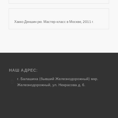
Хакко Деншин рю. Мастер-класс в Москве, 2011 г.
НАШ АДРЕС:
г. Балашиха (бывший Железнодорожный) мкр.
Железнодорожный, ул. Некрасова д. 6.