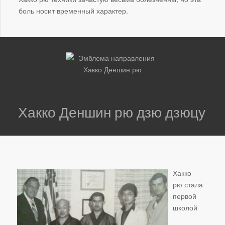
боль носит временный характер.
Хакко Деншин рю дзю дзюцу
Хакко-
рю стала
первой
школой