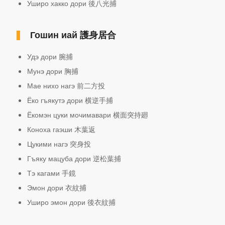
Уширо хакко дори 後八光捕
Гошин иай
護身居合
Удэ дори 腕捕
Мунэ дори 胸捕
Мае нихо нагэ 前二方投
Ёко гъякутэ дори 横逆手捕
Ёкомэн цуки мочимавари 横面突持廻
Коноха гаэши 木葉返
Цукими нагэ 突身投
Гъяку мацуба дори 逆松葉捕
Тэ кагами 手鏡
Эмон дори 衣紋捕
Уширо эмон дори 後衣紋捕