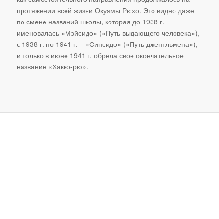
протяжении всей жизни Окуямы Рюхо. Это видно даже
по смене названий школы, которая до 1938 г.
именовалась «Мэйсидо» («Путь выдающего человека»),
с 1938 г. по 1941 г. − «Синсидо» («Путь джентльмена»),
и только в июне 1941 г. обрела свое окончательное
название «Хакко-рю».
Техника Хаккорю — это не
что иное, как чистый
инстинкт самозащиты,
который подготавливает ваш
дух к неотложным вопросам
жизни и смерти.То есть,
когда человек сталкивается с