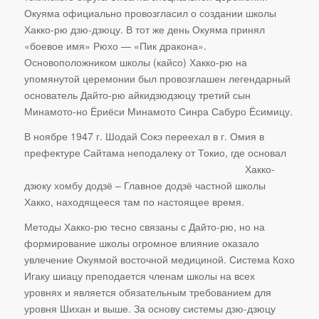
Окуяма официально провозгласил о создании школы
Хакко-рю дзю-дзюцу. В тот же день Окуяма принял
«боевое имя» Рюхо — «Пик дракона».
Основоположником школы (кайсо) Хакко-рю на
упомянутой церемонии был провозглашен легендарный
основатель Дайто-рю айкидзюдзюцу третий сын
Минамото-но Ёриёси Минамото Синра Сабуро Ёсимицу.
В ноябре 1947 г. Шодай Сокэ переехал в г. Омия в
префектуре Сайтама
неподалеку от Токио, где основал
Хакко-
дзюку хомбу додзё – Главное додзё частной школы
Хакко, находящееся там по настоящее время.
Методы Хакко-рю тесно связаны с Дайто-рю, но на
формирование школы огромное влияние оказало
увлечение Окуямой восточной медициной. Система Кохо
Игаку шиацу преподается членам школы на всех
уровнях и является обязательным требованием для
уровня Шихан и выше. За основу системы дзю-дзюцу