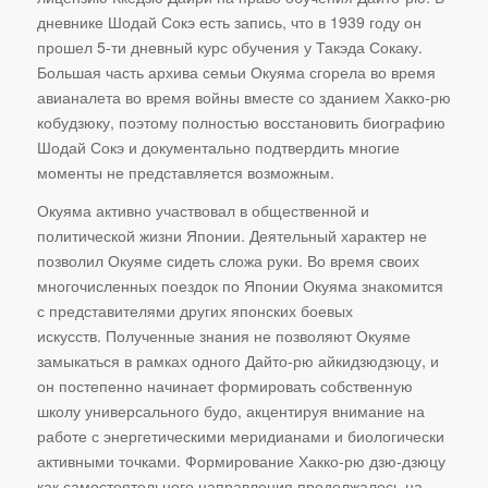
дневнике Шодай Сокэ есть запись, что в 1939 году он
прошел 5-ти дневный курс обучения у Такэда Сокаку.
Большая часть архива семьи Окуяма сгорела во время
авианалета во время войны вместе со зданием Хакко-рю
кобудзюку, поэтому полностью восстановить биографию
Шодай Сокэ и документально подтвердить многие
моменты не представляется возможным.
Окуяма активно участвовал в общественной и
политической жизни Японии. Деятельный характер не
позволил Окуяме сидеть сложа руки. Во время своих
многочисленных поездок по Японии Окуяма знакомится
с представителями других японских боевых
искусств. Полученные знания не позволяют Окуяме
замыкаться в рамках одного Дайто-рю айкидзюдзюцу, и
он постепенно начинает формировать собственную
школу универсального будо, акцентируя внимание на
работе с энергетическими меридианами и биологически
активными точками. Формирование Хакко-рю дзю-дзюцу
как самостоятельного направления продолжалось на