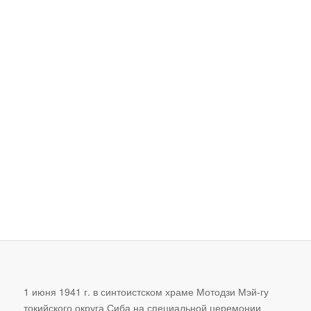
насилием, можно сказать,
что Хаккорю обеспечивает
естественные, простые и
практические методы,
позволяющие спокойно
противостоять неизбежной
опасности и без колебаний
двигаться и наказывать
нападавших разумно и легко
в одно мгновение.
Окуяма Рюхо
1 июня 1941 г. в синтоистском храме Мотодзи Мэй-гу
токийского округа Сиба на специальной церемонии