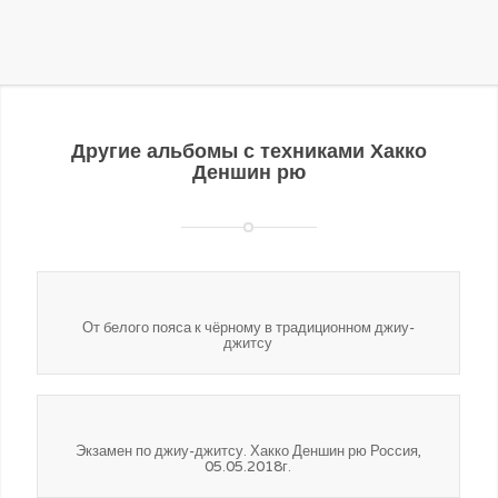
Другие альбомы с техниками Хакко
Деншин рю
От белого пояса к чёрному в традиционном джиу-
джитсу
Экзамен по джиу-джитсу. Хакко Деншин рю Россия,
05.05.2018г.