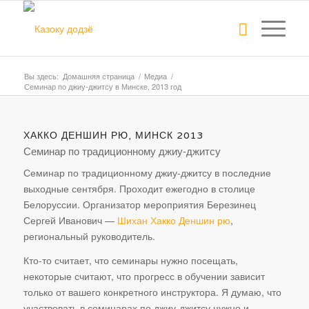
Вы здесь:
Домашняя страница
/
Медиа
/
Семинар по джиу-джитсу в Минске, 2013 год
ХАККО ДЕНШИН РЮ, МИНСК 2013
Семинар по традиционному джиу-джитсу
Семинар по традиционному джиу-джитсу в последние
выходные сентября. Проходит ежегодно в столице
Белоруссии. Организатор мероприятия Березинец
Сергей Иванович —
Шихан Хакко Деншин рю
,
региональный руководитель.
Кто-то считает, что семинары нужно посещать,
некоторые считают, что прогресс в обучении зависит
только от вашего конкретного инструктора. Я думаю, что
участвовать в семинарах по джиу-джитсу нужно и