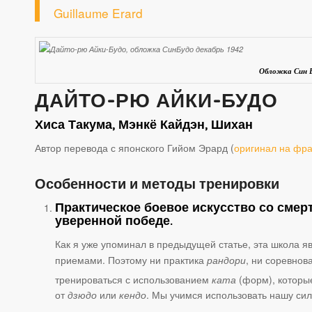
Guillaume Erard
Обложка Син Б
ДАЙТО
-РЮ АЙКИ-БУДО
Хиса Такума, Мэнкё Кайдэн, Шихан
Автор перевода с японского Гийом Эрард (
оригинал на фр
Особенности и методы тренировки
Практическое боевое искусство со сме
уверенной победе.
Как я уже упоминал в предыдущей статье, эта школа 
приемами. Поэтому ни практика
рандори
, ни соревнов
тренироваться с использованием
ката
(форм), которы
от
дзюдо
или
кендо
. Мы учимся использовать нашу си