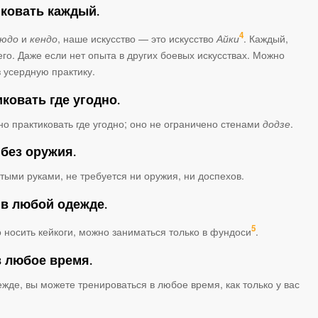
иковать каждый.
4
зюдо
и
кендо
, наше искусство — это искусство
Айки
. Каждый,
его. Даже если нет опыта в других боевых искусствах. Можно
 усердную практику.
ковать где угодно.
но практиковать где угодно; оно не ограничено стенами
додзе
.
 без оружия.
стыми руками, не требуется ни оружия, ни доспехов.
 в любой одежде.
5
 носить кейкоги, можно заниматься только в фундоси
.
в любое время.
жде, вы можете тренироваться в любое время, как только у вас