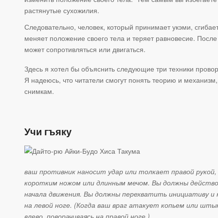
растянутые сухожилия.
Следовательно, человек, который принимает укэми, сгибае
меняет положение своего тела и теряет равновесие. После 
может сопротивляться или двигаться.
Здесь я хотел бы объяснить следующие три техники прово
Я надеюсь, что читатели смогут понять теорию и механизм
снимкам.
Учи гъяку
ваш противник наносит удар или толкает правой рукой, 
коротким ножом или длинным мечом. Вы должны действо
начала движения. Вы должны перехватить инициативу и н
на левой ноге. (Когда ваш враг атакует копьем или шты
влево, поворачиваясь на правой ноге.)