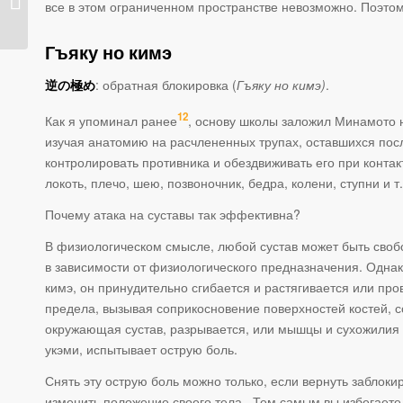
все в этом ограниченном пространстве невозможно. Поэтом
работает&#...
Гъяку но кимэ
逆の極め
: обратная блокировка (
Гъяку но кимэ)
.
12
Как я упоминал ранее
, основу школы заложил Минамото 
изучая анатомию на расчлененных трупах, оставшихся пос
контролировать противника и обездвиживать его при контак
локоть, плечо, шею, позвоночник, бедра, колени, ступни и т.
Почему атака на суставы так эффективна?
В физиологическом смысле, любой сустав может быть свобо
в зависимости от физиологического предназначения. Однак
кимэ, он принудительно сгибается и растягивается или про
предела, вызывая соприкосновение поверхностей костей, с
окружающая сустав, разрывается, или мышцы и сухожилия 
укэми, испытывает острую боль.
Снять эту острую боль можно только, если вернуть заблоки
изменить положение своего тела. Тем самым вы избегаете