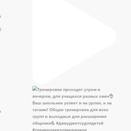
а
)
а