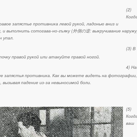
(2)
Когд
авое запястье противника левой рукой, ладонью вниз и
, и выполнить сотогава-но-гъяку (
外側の逆
:
выкручивание наружу
н упал.
(3) В
очку правой рукой или атакуйте правой ногой.
4) На
е запястья противника. Как вы можете видеть на фотографии,
 вызывая падение из-за невыносимой боли.
(5)
Когд
ваш