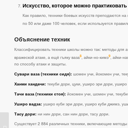
Искусство, которое можно практиковать
Как правило, техники боевых искусств преподаются на 
по 50 или даже 100 человек, если используется прави
Объяснение техник
Классифицировать техники школы можно так: методы для а
8
9
вражеской атаке, а ещё гъяку ваза
, айки-но-кимэ
, айки-на
по способу атаки и защиты.
Сувари ваза (техники сидя):
шомен учи, йокомен учи, теку
Ханми хандачи:
текуби дори, цуки, уширо эри дори, уширо
Тачи ваза (техники стоя):
йокомен учи, шомен учи, текуби 
Уширо вадза:
уширо куби эри дори, уширо куби джимэ, уш
Тасу дори:
ни нин дори, сан нин дори, тасу дори.
Хакко Деншин-рю
Существует 2 884 различных техники, включающие методы У
дзю-дзюцу. Боль