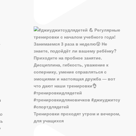
.
а
Тренировки проходят утром и вечером,
до
для учащихся
сь
о