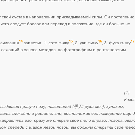
т свой сустав в направлении прикладываемой силы. Он постепенно
чего следует бросок или перевод в положение, где он больше не
14
15
16
17
рачивания
запястья: 1. сото гъяку
, 2. учи гъяку
, 3. фука гъяку
, лежащий в основе методов, по фотографиям и рентгеновским
(1)
Когд
выдвигая правую ногу, тэгатаной (
手刀
:
рука-меч), кулаком,
вать спокойно и решительно, воспринимая его намерение еще 
аправлять его, сразу же открыв свое тело вправо, поворачивая
ком спереди с шагом левой ногой, вы должны открыть свое тел