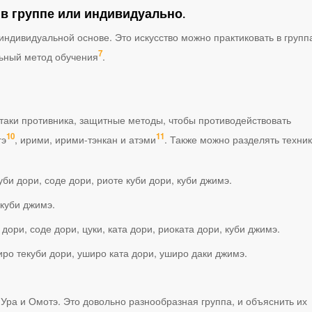
 в группе или индивидуально.
индивидуальной основе. Это искусство можно практиковать в групп
7
льный метод обучения
.
таки противника, защитные методы, чтобы противодействовать
10
11
гэ
, ирими, ирими-тэнкан и атэми
. Также можно разделять техни
би дори, соде дори, риоте куби дори, куби джимэ.
 куби джимэ.
дори, соде дори, цуки, ката дори, риоката дори, куби джимэ.
иро текуби дори, уширо ката дори, уширо даки джимэ.
ра и Омотэ. Это довольно разнообразная группа, и объяснить их