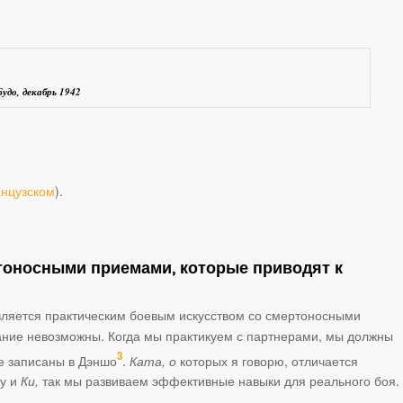
удо, декабрь 1942
анцузском
).
ртоносными приемами, которые приводят к
является практическим боевым искусством со смертоносными
ание невозможны. Когда мы практикуем с партнерами, мы должны
3
е записаны в Дэншо
.
Ката, о
которых я говорю, отличается
лу и
Ки,
так мы развиваем эффективные навыки для реального боя.