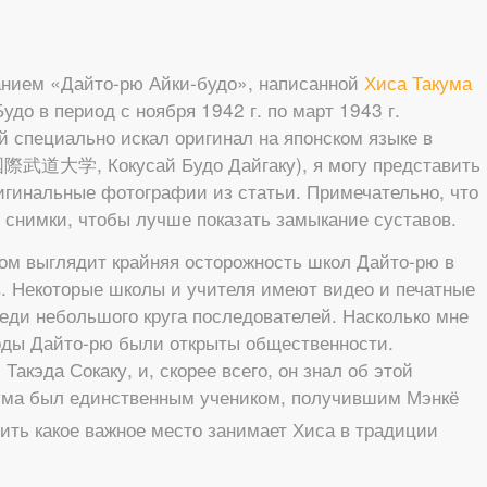
ванием «Дайто-рю Айки-будо», написанной
Хиса Такума
до в период с ноября 1942 г. по март 1943 г.
й специально искал оригинал на японском языке в
国際武道大学, Кокусай Будо Дайгаку), я могу представить
игинальные фотографии из статьи. Примечательно, что
 снимки, чтобы лучше показать замыкание суставов.
ом выглядит крайняя осторожность школ Дайто-рю в
. Некоторые школы и учителя имеют видео и печатные
еди небольшого круга последователей. Насколько мне
тоды Дайто-рю были открыты общественности.
акэда Сокаку, и, скорее всего, он знал об этой
кума был единственным учеником, получившим Мэнкё
вить какое важное место занимает Хиса в традиции