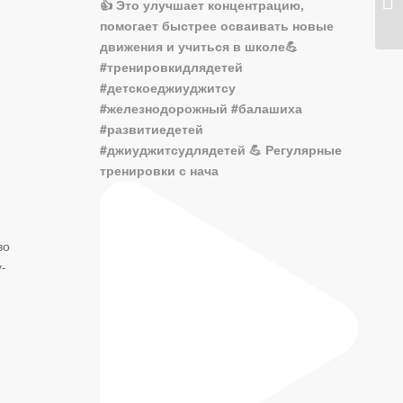
#джиуджитсудлядетей 💪 Регулярные
тренировки с нача
во
-